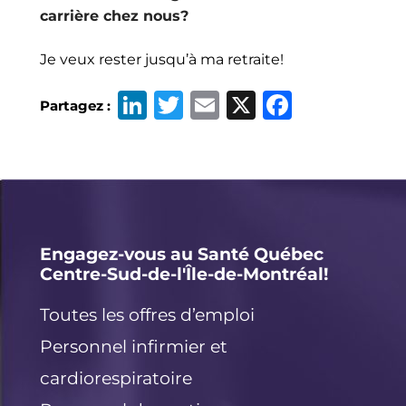
carrière chez nous?
Je veux rester jusqu’à ma retraite!
Li
T
E
X
F
Partagez :
n
w
m
a
k
it
ai
c
e
t
l
e
d
e
b
I
r
o
Engagez-vous au Santé Québec
n
o
Centre-Sud-de-l'Île-de-Montréal!
k
Toutes les offres d’emploi
Personnel infirmier et
cardiorespiratoire