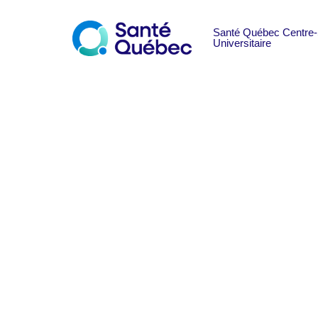
Franci
et salu