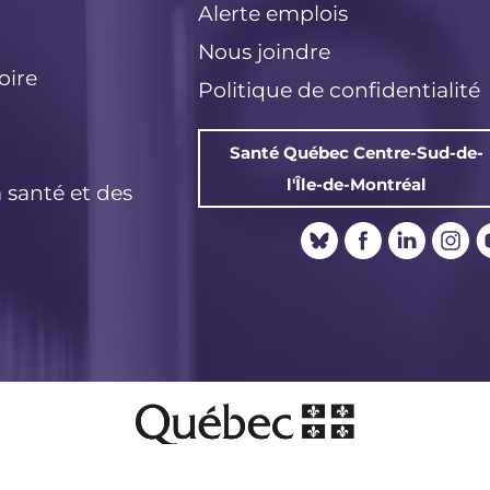
k
Alerte emplois
Nous joindre
oire
Politique de confidentialité
Santé Québec Centre-Sud-de-
l'Île-de-Montréal
a santé et des