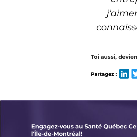
j’aime
connaiss
Toi aussi, devie
L
Partagez :
n
k
e
d
I
Engagez-vous au Santé Québec Ce
n
l'Île-de-Montréal!