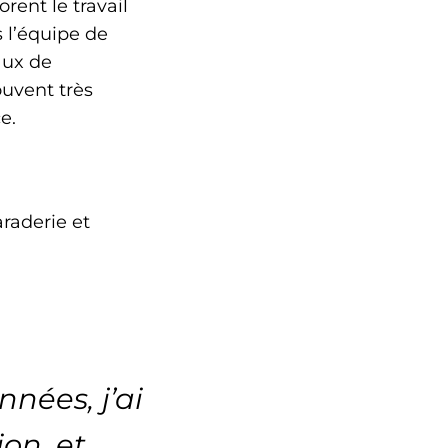
rent le travail
s l’équipe de
aux de
uvent très
e.
araderie et
nées, j’ai
ion, et