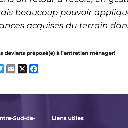
rais beaucoup pouvoir appliq
ances acquises du terrain dans 
ns deviens préposé(e) à l’entretien ménager!
i
T
E
X
F
w
m
a
it
ai
c
t
l
e
e
b
r
o
ntre-Sud-de-
Liens utiles
o