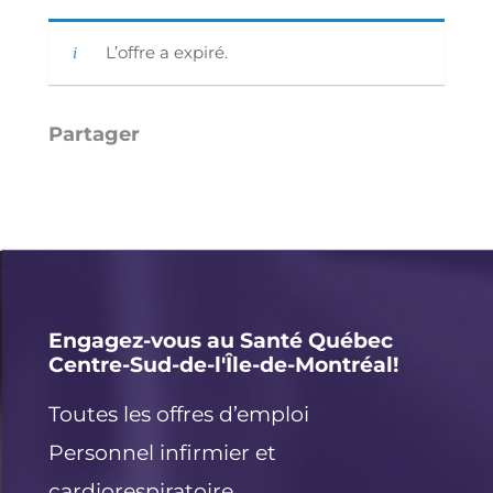
L’offre a expiré.
Li
E
X
F
n
m
a
k
ai
c
e
l
e
d
b
I
o
Engagez-vous au Santé Québec
Centre-Sud-de-l'Île-de-Montréal!
n
o
k
Toutes les offres d’emploi
Personnel infirmier et
cardiorespiratoire