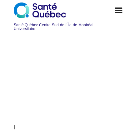
Travailleur social ou travailleuse
sociale – Accueil psychosocial au
CLSC Visitation /GMF des
Faubourgs
|