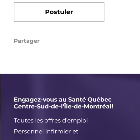
Postuler
Li
E
X
F
n
m
a
k
ai
c
e
l
e
d
b
I
o
Engagez-vous au Santé Québec
Centre-Sud-de-l'Île-de-Montréal!
n
o
k
Toutes les offres d’emploi
Personnel infirmier et