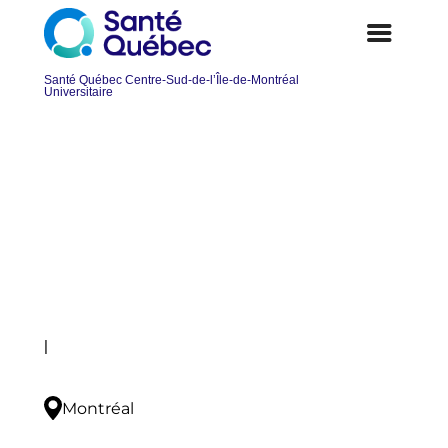
Technicien(ne) en travail social –
SAD – CLSC de Verdun
Postuler
|
Montréal