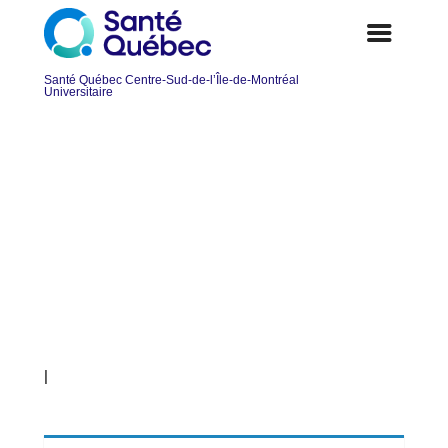
Technicien(ne) en hygiène du
travail – Remplacements temps
complet à la DRSP
|