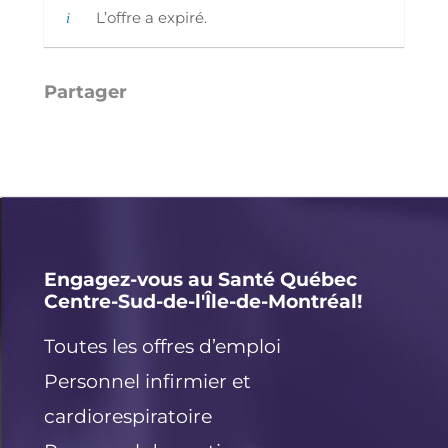
L’offre a expiré.
Li
E
X
F
n
m
a
k
ai
c
e
l
e
d
b
I
o
Engagez-vous au Santé Québec
Centre-Sud-de-l'Île-de-Montréal!
n
o
k
Toutes les offres d’emploi
Personnel infirmier et
cardiorespiratoire