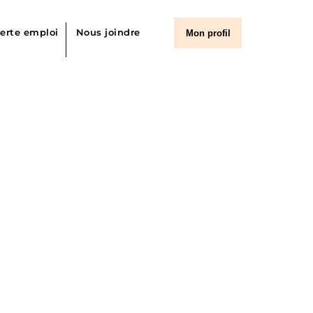
lerte emploi
Nous joindre
Mon profil
 d’emplois
ier et cardiorespiratoire
outien
istratif
professionnelles de la santé et des services sociaux
nformatique
ncadrement