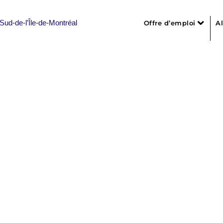
Offre d’emploi
A
Liste des offres
Personnel infirm
Personnel de s
Personnel admin
temps complet –
Professionnels, 
Personnel en i
e programme TCC
Personnel d’e