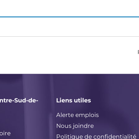
ntre-Sud-de-
Liens utiles
Alerte emplois
Nous joindre
oire
Politique de confidentialité