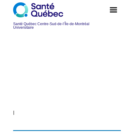
Psychologue – Santé mentale
adulte 1ère ligne – Sud ouest
Verdun
|