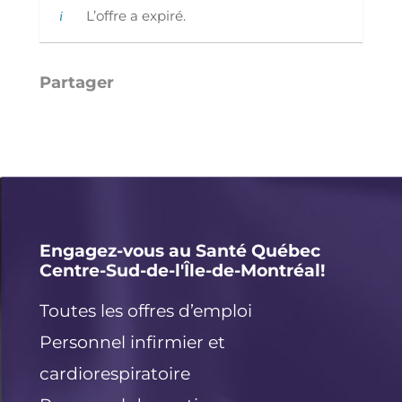
L’offre a expiré.
Li
E
X
F
n
m
a
k
ai
c
e
l
e
d
b
I
o
Engagez-vous au Santé Québec
Centre-Sud-de-l'Île-de-Montréal!
n
o
k
Toutes les offres d’emploi
Personnel infirmier et
cardiorespiratoire