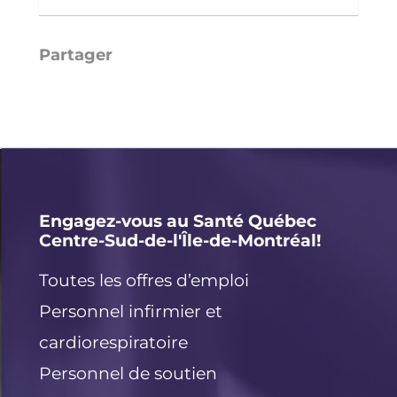
Li
E
X
F
n
m
a
k
ai
c
e
l
e
d
b
I
o
Engagez-vous au Santé Québec
Centre-Sud-de-l'Île-de-Montréal!
n
o
k
Toutes les offres d’emploi
Personnel infirmier et
cardiorespiratoire
Personnel de soutien