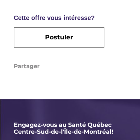
Cette offre vous intéresse?
Postuler
Li
E
X
F
n
m
a
k
ai
c
e
l
e
d
b
I
o
Engagez-vous au Santé Québec
Centre-Sud-de-l'Île-de-Montréal!
n
o