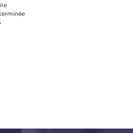
ire
terminée
5