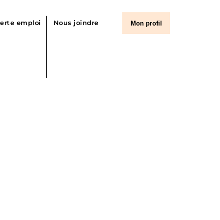
lerte emploi
Nous joindre
Mon profil
 d’emplois
ier et cardiorespiratoire
outien
istratif
professionnelles de la santé et des services sociaux
nformatique
ncadrement