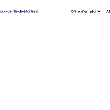
Offre d’emploi
A
Liste des offres
Personnel infirm
Personnel de s
Personnel admin
Professionnels, 
Personnel en i
enuisière
Personnel d’e