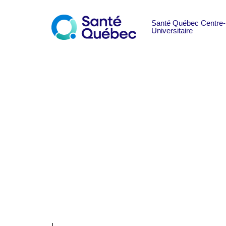
Menuisier ou m
Postuler
|