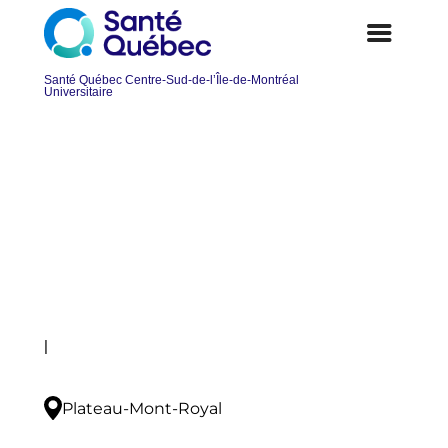
Infirmier(ère)-Infirmier(ère)
clinicien(ne) SAD-JM
Postuler
|
Plateau-Mont-Royal