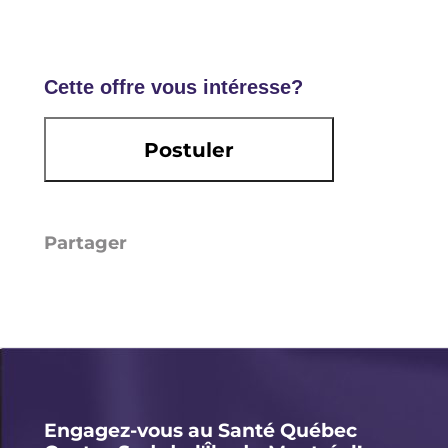
Cette offre vous intéresse?
Postuler
Li
E
X
F
n
m
a
k
ai
c
e
l
e
d
b
I
o
Engagez-vous au Santé Québec