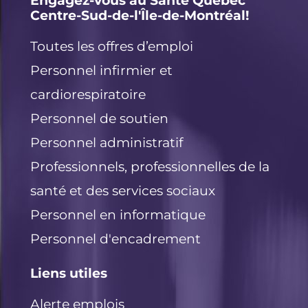
I
o
Engagez-vous au Santé Québec
Centre-Sud-de-l'Île-de-Montréal!
n
o
k
Toutes les offres d’emploi
Personnel infirmier et
cardiorespiratoire
Personnel de soutien
Personnel administratif
Professionnels, professionnelles de la
santé et des services sociaux
Personnel en informatique
Personnel d'encadrement
Liens utiles
Alerte emplois