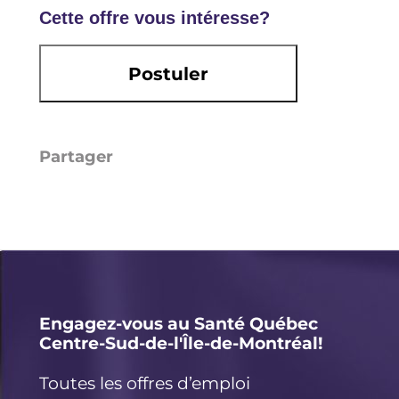
Cette offre vous intéresse?
Postuler
Li
E
X
F
n
m
a
k
ai
c
e
l
e
d
b
I
o
Engagez-vous au Santé Québec
Centre-Sud-de-l'Île-de-Montréal!
n
o
k
Toutes les offres d’emploi