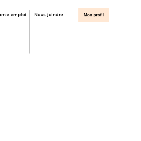
lerte emploi
Nous joindre
Mon profil
 d’emplois
ier et cardiorespiratoire
outien
istratif
professionnelles de la santé et des services sociaux
nformatique
ncadrement