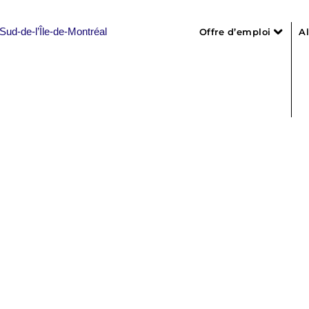
Offre d’emploi
A
Liste des offres
Personnel infirm
Personnel de s
Personnel admin
Professionnels, 
Personnel en i
sinière
Personnel d’e