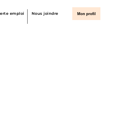
lerte emploi
Nous joindre
Mon profil
 d’emplois
ier et cardiorespiratoire
outien
istratif
ariable –
professionnelles de la santé et des services sociaux
nformatique
ncadrement