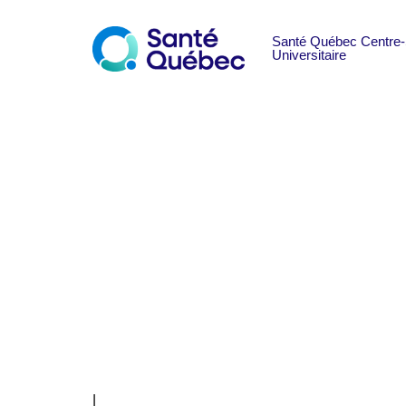
Criminologue – S
Verdun
|