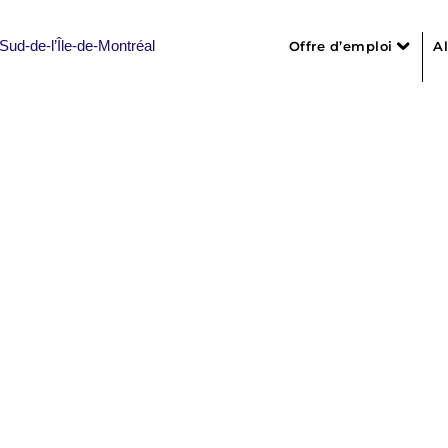
Offre d’emploi
A
Liste des offres
Personnel infirm
Personnel de s
Personnel admin
outien d’intensité v
Professionnels, 
Personnel en i
Personnel d’e