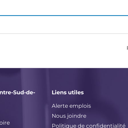
ntre-Sud-de-
Liens utiles
Alerte emplois
Nous joindre
oire
Politique de confidentialité