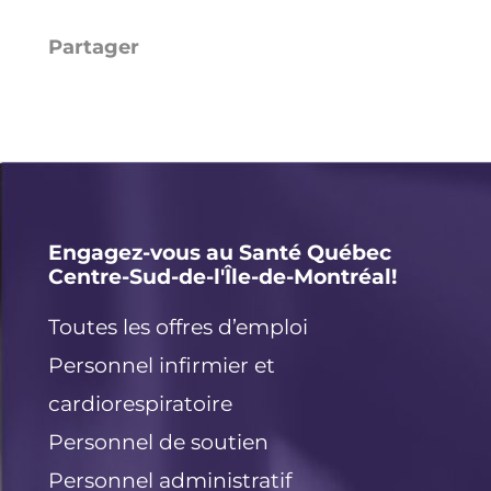
Li
E
X
F
n
m
a
k
ai
c
e
l
e
d
b
I
o
Engagez-vous au Santé Québec
Centre-Sud-de-l'Île-de-Montréal!
n
o
k
Toutes les offres d’emploi
Personnel infirmier et
cardiorespiratoire
Personnel de soutien
Personnel administratif